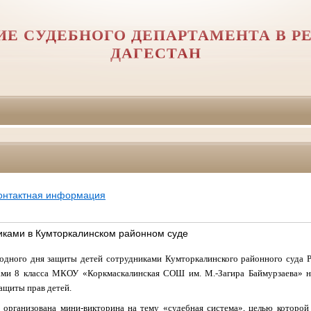
ИЕ СУДЕБНОГО ДЕПАРТАМЕНТА В Р
ДАГЕСТАН
онтактная информация
иками в Кумторкалинском районном суде
дного дня защиты детей сотрудниками Кумторкалинского районного суда Р
ми 8 класса МКОУ «Коркмаскалинская СОШ им. М.-Загира Баймурзаева» н
защиты прав детей.
 организована мини-викторина на тему «судебная система», целью которой