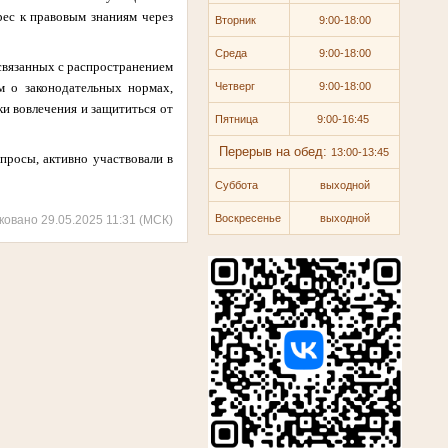
рес к правовым знаниям через
Вторник
9:00-18:00
Среда
9:00-18:00
связанных с распространением
м о законодательных нормах,
Четверг
9:00-18:00
и вовлечения и защититься от
Пятница
9:00-16:45
Перерыв на обед:
13:00-13:45
просы, активно участвовали в
Суббота
выходной
Воскресенье
выходной
ковано 29.05.2025 11:31 (МСК)