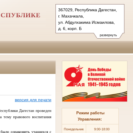
367029, Республика Дагестан,
ЕСПУБЛИКЕ
г. Махачкала,
ул. Абдулхакима Исмаилова,
д. 6, корп. Б
Тел.: (8722) 63-84-00
развернуть
usd.dag@sudrf.ru
версия для печати
еспублики Дагестан проведен
Режим работы
а тему правового воспитания
Управления:
П
онедельник
9:00-18:00
 было ознакомить учащихся с