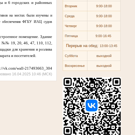
ды и 6 городских и районных
Вторник
9:00-18:00
тивов на местах были изучены и
Среда
9:00-18:00
же обеспечения ФГБУ ИАЦ судов
Четверг
9:00-18:00
Пятница
9:00-16:45
устроенное помещение. Здание
 №№ 19, 20, 46, 47, 110, 112,
Перерыв на обед:
13:00-13:45
щадки для хранения и розлива
арата и посетителей.
Суббота
выходной
Воскресенье
выходной
s://vk.com/wall-217493663_304
ковано 16.04.2025 10:46 (МСК)