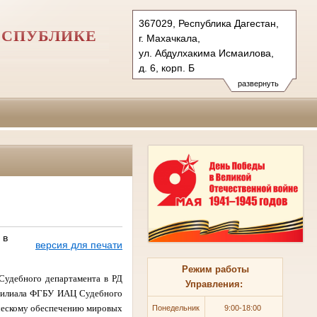
367029, Республика Дагестан,
ЕСПУБЛИКЕ
г. Махачкала,
ул. Абдулхакима Исмаилова,
д. 6, корп. Б
Тел.: (8722) 63-84-00
развернуть
usd.dag@sudrf.ru
 в
версия для печати
Режим работы
Судебного департамента в РД
Управления:
 филиала ФГБУ ИАЦ Судебного
ическому обеспечению мировых
П
онедельник
9:00-18:00