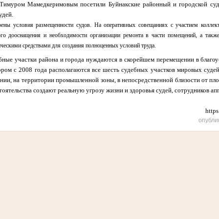
 Тимуром Мамедкеримовым посетили Буйнакские районный и городской су
удей.
рены условия размещенности судов. На оперативных совещаниях с участием коллек
ого дооснащения и необходимости организации ремонта в части помещений, а так
ескими средствами для создания полноценных условий труда.
ебные участки района и города нуждаются в скорейшем перемещении в благо
ором с 2008 года располагаются все шесть судебных участков мировых судей
янии, на территории промышленной зоны, в непосредственной близости от пло
оятельства создают реальную угрозу жизни и здоровья судей, сотрудников апп
http
опубли